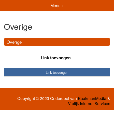
Menu +
Overige
Overige
Link toevoegen
Link toevoegen
Copyright © 2023 Onderdeel van
BaakmanMedia
&
Vrolijk Internet Services