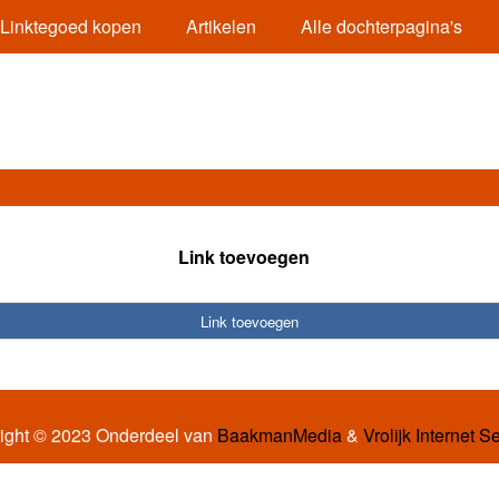
Linktegoed kopen
Artikelen
Alle dochterpagina's
Link toevoegen
Link toevoegen
ight © 2023 Onderdeel van
BaakmanMedia
&
Vrolijk Internet S